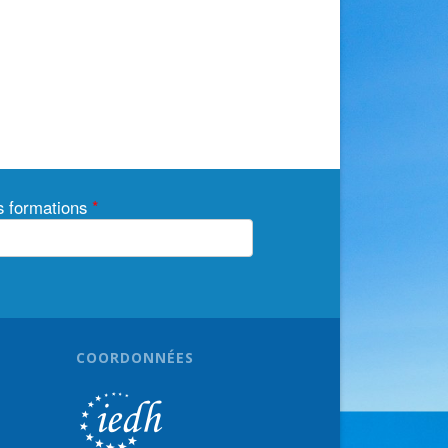
os formations
*
COORDONNÉES