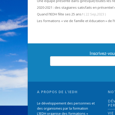
Une équipe présente dans (presque) toutes les ré
2020-2021 : des stagiaires satisfaits en présentiel 
Quand l’IEDH fête ses 25 ans !
( 22 Sep,2023 )
Les formations « vie de famille et éducation » de l
Inscrivez-vou
A PROPOS DE L’IEDH
NO
DÉ
Le développement des personnes et
PE
des organismes par la formation
VIE
L’IEDH organise des formations «