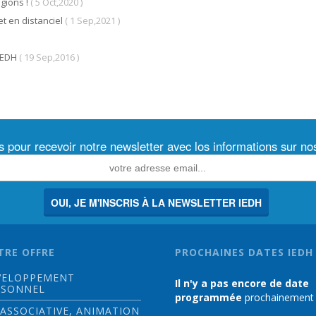
gions !
( 5 Oct,2020 )
et en distanciel
( 1 Sep,2021 )
’IEDH
( 19 Sep,2016 )
s pour recevoir notre newsletter avec los informations sur n
OUI, JE M'INSCRIS À LA NEWSLETTER IEDH
TRE OFFRE
PROCHAINES DATES IEDH
VELOPPEMENT
Il n'y a pas encore de date
RSONNEL
programmée
prochainement
 ASSOCIATIVE, ANIMATION