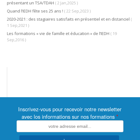
présentant un TSA/TDAH
( 2 Jan,2025 )
Quand l’IEDH fête ses 25 ans !
( 22 Sep,2023 )
2020-2021 : des stagiaires satisfaits en présentiel et en distanciel
(
1 Sep,2021 )
Les formations « vie de famille et éducation » de l’IEDH
( 19
Sep,2016 )
Inscrivez-vous pour recevoir notre newsletter
avec los informations sur nos formations
*