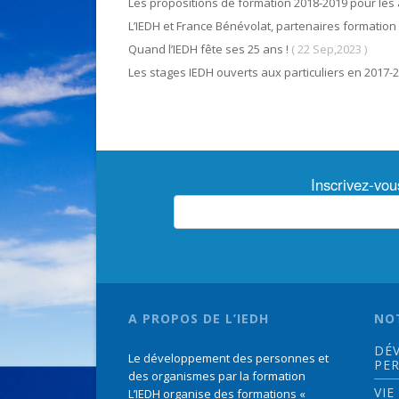
Les propositions de formation 2018-2019 pour les 
L’IEDH et France Bénévolat, partenaires formation
Quand l’IEDH fête ses 25 ans !
( 22 Sep,2023 )
Les stages IEDH ouverts aux particuliers en 2017-
Inscrivez-vou
A PROPOS DE L’IEDH
NO
DÉ
Le développement des personnes et
PE
des organismes par la formation
VIE
L’IEDH organise des formations «