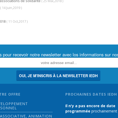
associations de solidarité
( 25 Mai,2018 )
( 14 Juin,2019 )
2018
( 11 Oct,2017 )
s pour recevoir notre newsletter avec los informations sur n
OUI, JE M'INSCRIS À LA NEWSLETTER IEDH
TRE OFFRE
PROCHAINES DATES IEDH
VELOPPEMENT
Il n'y a pas encore de date
RSONNEL
programmée
prochainement
 ASSOCIATIVE, ANIMATION