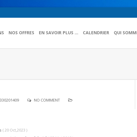
NS
NOS OFFRES
EN SAVOIR PLUS …
CALENDRIER
QUI SOMM
4330201409
NO COMMENT
s
( 20 Oct,2023 )