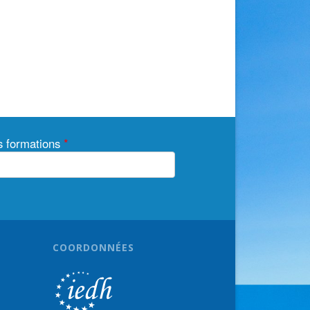
os formations
*
COORDONNÉES