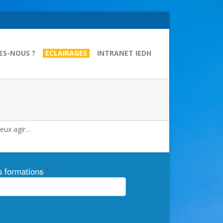
ES-NOUS ?
ECLAIRAGES
INTRANET IEDH
ieux agir…
os formations
*